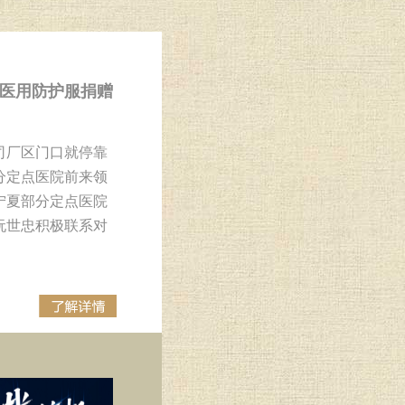
医用防护服捐赠
司厂区门口就停靠
分定点医院前来领
宁夏部分定点医院
阮世忠积极联系对